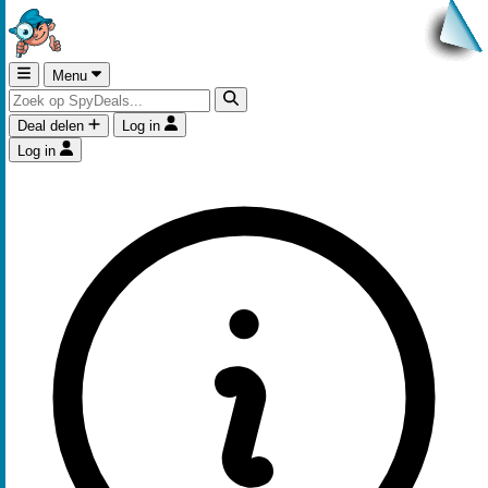
Menu
Deal delen
Log in
Log in