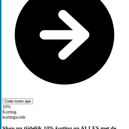
Code tonen
ape
10%
Korting
kortingscode
Shop nu tijdelijk
10% korting
op ALLES met de