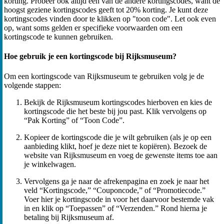
korting. Probeer ook altijd een van de andere kortingscodes, want de
hoogst geziene kortingscodes geeft tot 20% korting. Je kunt deze
kortingscodes vinden door te klikken op "toon code". Let ook even
op, want soms gelden er specifieke voorwaarden om een
kortingscode te kunnen gebruiken.
Hoe gebruik je een kortingscode bij Rijksmuseum?
Om een kortingscode van Rijksmuseum te gebruiken volg je de
volgende stappen:
Bekijk de Rijksmuseum kortingscodes hierboven en kies de
kortingscode die het beste bij jou past. Klik vervolgens op
“Pak Korting” of “Toon Code”.
Kopieer de kortingscode die je wilt gebruiken (als je op een
aanbieding klikt, hoef je deze niet te kopiëren). Bezoek de
website van Rijksmuseum en voeg de gewenste items toe aan
je winkelwagen.
Vervolgens ga je naar de afrekenpagina en zoek je naar het
veld “Kortingscode,” “Couponcode,” of “Promotiecode.”
Voer hier je kortingscode in voor het daarvoor bestemde vak
in en klik op “Toepassen” of “Verzenden.” Rond hierna je
betaling bij Rijksmuseum af.