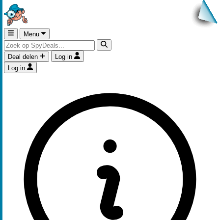
Menu
Deal delen
Log in
Log in