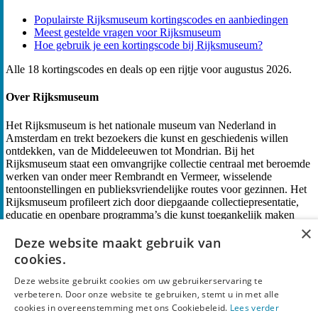
Populairste Rijksmuseum kortingscodes en aanbiedingen
Meest gestelde vragen voor Rijksmuseum
Hoe gebruik je een kortingscode bij Rijksmuseum?
Alle 18 kortingscodes en deals op een rijtje voor augustus 2026.
Over Rijksmuseum
Het Rijksmuseum is het nationale museum van Nederland in
Amsterdam en trekt bezoekers die kunst en geschiedenis willen
ontdekken, van de Middeleeuwen tot Mondrian. Bij het
Rijksmuseum staat een omvangrijke collectie centraal met beroemde
werken van onder meer Rembrandt en Vermeer, wisselende
tentoonstellingen en publieksvriendelijke routes voor gezinnen. Het
Rijksmuseum profileert zich door diepgaande collectiepresentatie,
educatie en openbare programma’s die kunst toegankelijk maken
voor een breed publiek, met aandacht voor onderzoek en
×
publieksbeleving in het museumgebouw.
Deze website maakt gebruik van
cookies.
Rijksmuseum informatie
Deze website gebruikt cookies om uw gebruikerservaring te
verbeteren. Door onze website te gebruiken, stemt u in met alle
Shop
Rijksmuseum
cookies in overeenstemming met ons Cookiebeleid.
Lees verder
Website
www.rijksmuseum.nl