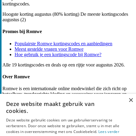
kortingscodes.
Hoogste korting
augustus (80% korting)
De meeste kortingscodes
augustus (2)
Promos bij Romwe
Populairste Romwe kortingscodes en aanbiedingen
Meest gestelde vragen voor Romwe
Hoe gebruik je een kortingscode bij Romwe?
Alle 19 kortingscodes en deals op een rijtje voor augustus 2026.
Over Romwe
Romwe is een internationale online modewinkel die zich richt op
betaalbare, trendgerichte kleding en accessoires voor jongeren en
×
stijlbewuste shoppers. Romwe biedt een ruime en voortdurend
Deze website maakt gebruik van
vernieuwde collectie met kleding, schoenen en accessoires, waarbij
cookies.
snelle trends en lage prijzen centraal staan. Romwe onderscheidt
zich door een groot assortiment aan verschillende stijlen en maten,
Deze website gebruikt cookies om uw gebruikerservaring te
regelmatige kortingsacties en een duidelijk op jongeren gerichte,
verbeteren. Door onze website te gebruiken, stemt u in met alle
modieuze uitstraling. Klanten kiezen vaak voor Romwe vanwege de
cookies in overeenstemming met ons Cookiebeleid.
Lees verder
combinatie van actuele designs en toegankelijke prijzen, waardoor