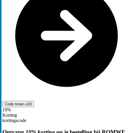
Code tonen
e10
10%
Korting
kortingscode
Ontvang
10% korting
op je bestelling bij ROMWE