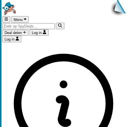
Menu
Deal delen
Log in
Log in