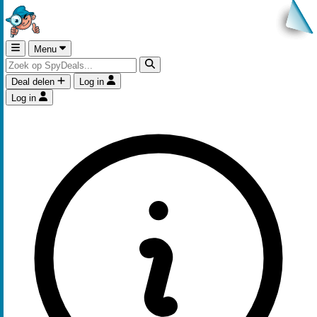
Menu
Deal delen
Log in
Log in