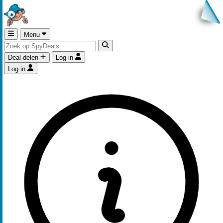
Menu
Deal delen
Log in
Log in