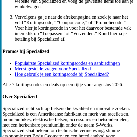
website van Specialized en voeg de gewenste items toe aan je
winkelwagen.
Vervolgens ga je naar de afrekenpagina en zoek je naar het
veld “Kortingscode,” “Couponcode,” of “Promotiecode.”
Voer hier je kortingscode in voor het daarvoor bestemde vak
in en klik op “Toepassen” of “Verzenden.” Rond hierna je
betaling bij Specialized af.
Promos bij Specialized
Populairste Specialized kortingscodes en aanbiedingen
Meest gestelde vragen voor Specialized
Hoe gebruik je een kortingscode bij Specialized?
Alle 7 kortingscodes en deals op een rijtje voor augustus 2026.
Over Specialized
Specialized richt zich op fietsers die kwaliteit en innovatie zoeken.
Specialized is een Amerikaanse fabrikant en merk van racefietsen,
mountainbikes, elektrische fietsen, accessoires en fietsonderdelen,
met een herkenbare premiumlijn onder de naam S-Works.
Specialized staat bekend om technische vernieuwing, slimme
ergonomie met Body Geometry en een breed aanbod voor