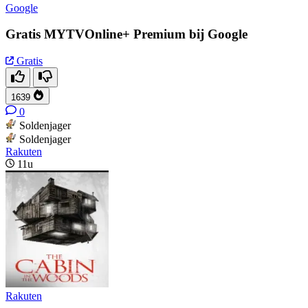
Google
Gratis MYTVOnline+ Premium bij Google
Gratis
1639
0
Soldenjager
Soldenjager
Rakuten
11u
Rakuten