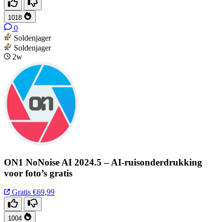
1018
0
Soldenjager
Soldenjager
2w
ON1 NoNoise AI 2024.5 – AI-ruisonderdrukking
voor foto’s gratis
Gratis
€69,99
1004