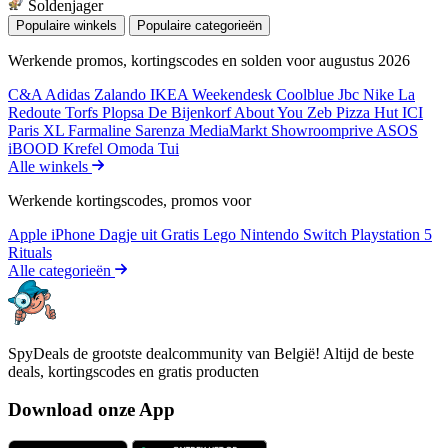
Soldenjager
Populaire winkels
Populaire categorieën
Werkende promos, kortingscodes en solden voor augustus 2026
C&A
Adidas
Zalando
IKEA
Weekendesk
Coolblue
Jbc
Nike
La
Redoute
Torfs
Plopsa
De Bijenkorf
About You
Zeb
Pizza Hut
ICI
Paris XL
Farmaline
Sarenza
MediaMarkt
Showroomprive
ASOS
iBOOD
Krefel
Omoda
Tui
Alle winkels
Werkende kortingscodes, promos voor
Apple iPhone
Dagje uit
Gratis
Lego
Nintendo Switch
Playstation 5
Rituals
Alle categorieën
SpyDeals de grootste dealcommunity van België! Altijd de beste
deals, kortingscodes en gratis producten
Download onze App