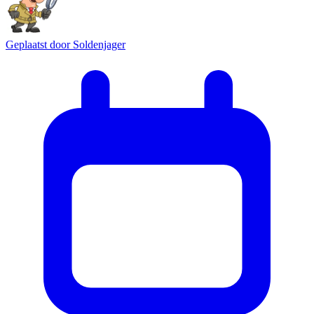
Geplaatst door
Soldenjager