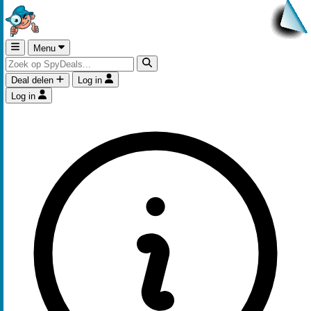
Menu
Deal delen
Log in
Log in