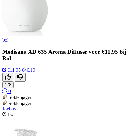
bol
Medisana AD 635 Aroma Diffuser voor €11,95 bij
Bol
€11,95
€46,19
178
0
Soldenjager
Soldenjager
Joybuy
1w