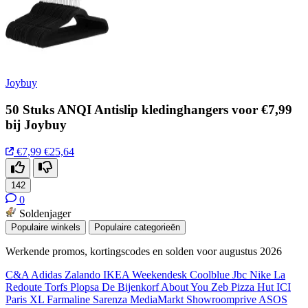
Joybuy
50 Stuks ANQI Antislip kledinghangers voor €7,99
bij Joybuy
€7,99
€25,64
142
0
Soldenjager
Populaire winkels
Populaire categorieën
Werkende promos, kortingscodes en solden voor augustus 2026
C&A
Adidas
Zalando
IKEA
Weekendesk
Coolblue
Jbc
Nike
La
Redoute
Torfs
Plopsa
De Bijenkorf
About You
Zeb
Pizza Hut
ICI
Paris XL
Farmaline
Sarenza
MediaMarkt
Showroomprive
ASOS