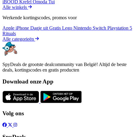
iBOOD
Krefel
Omoda
Tui
Alle winkels
Werkende kortingscodes, promos voor
Apple iPhone
Dagje uit
Gratis
Lego
Nintendo Switch
Playstation 5
Rituals
Alle categorieën
SpyDeals de grootste dealcommunity van België! Altijd de beste
deals, kortingscodes en gratis producten
Download onze App
Volg ons
SpyDeals