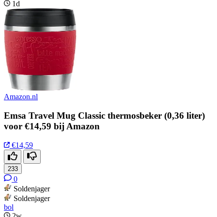
1d
Amazon.nl
Emsa Travel Mug Classic thermosbeker (0,36 liter)
voor €14,59 bij Amazon
€14,59
233
0
Soldenjager
Soldenjager
bol
2w