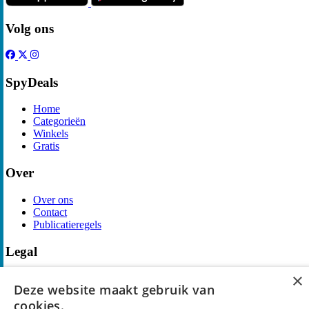
Volg ons
SpyDeals
Home
Categorieën
Winkels
Gratis
Over
Over ons
Contact
Publicatieregels
Legal
×
Privacy
Deze website maakt gebruik van
Cookieverklaring
Algemene Voorwaarden
cookies.