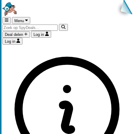
Menu
Deal delen
Log in
Log in