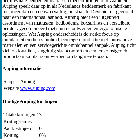
betrouwbare bedden en matrassen met comfort en duurzaamheid.
Auping speelt daar op in als Nederlands beddenmerk en fabrikant
met meer dan een eeuw ervaring, ontstaan in Deventer en gegroeid
naar een internationaal aanbod. Auping biedt een uitgebreid
assortiment van matrassen, bedbodems, boxsprings en verstelbare
bedden, gecombineerd met slimme ontwerpen en ergonomische
oplossingen. Wat Auping onderscheidt is de sterke focus op
circulariteit en duurzaamheid, een eigen productie met innovatieve
materialen en een servicegerichte omnichannel aanpak. Auping richt
zich op kwaliteit, langdurig slaapcomfort en een toekomstgericht
productaanbod dat is ontworpen om lang mee te gaan.
Auping informatie
Shop
Auping
Website
www.auping.com
Huidige Auping kortingen
Totale kortingen
13
Kortingscodes
1
Aanbiedingen
10
Korting
10%