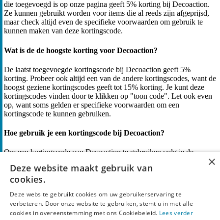
die toegevoegd is op onze pagina geeft 5% korting bij Decoaction.
Ze kunnen gebruikt worden voor items die al reeds zijn afgeprijsd,
maar check altijd even de specifieke voorwaarden om gebruik te
kunnen maken van deze kortingscode.
Wat is de de hoogste korting voor Decoaction?
De laatst toegevoegde kortingscode bij Decoaction geeft 5%
korting. Probeer ook altijd een van de andere kortingscodes, want de
hoogst geziene kortingscodes geeft tot 15% korting. Je kunt deze
kortingscodes vinden door te klikken op "toon code". Let ook even
op, want soms gelden er specifieke voorwaarden om een
kortingscode te kunnen gebruiken.
Hoe gebruik je een kortingscode bij Decoaction?
Om een kortingscode van Decoaction te gebruiken volg je de
×
volgende stappen:
Deze website maakt gebruik van
cookies.
Bekijk de Decoaction kortingscodes hierboven en kies de
kortingscode die het beste bij jou past. Klik vervolgens op
Deze website gebruikt cookies om uw gebruikerservaring te
“Pak Korting” of “Toon Code”.
verbeteren. Door onze website te gebruiken, stemt u in met alle
Kopieer de kortingscode die je wilt gebruiken (als je op een
cookies in overeenstemming met ons Cookiebeleid.
Lees verder