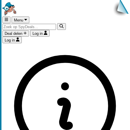
Menu
Deal delen
Log in
Log in