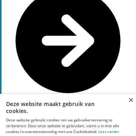
×
Deze website maakt gebruik van
cookies.
Code tonen
N10
Deze website gebruikt cookies om uw gebruikerservaring te
Populairste Donelli kortingscodes en aanbiedingen
verbeteren. Door onze website te gebruiken, stemt u in met alle
cookies in overeenstemming met ons Cookiebeleid.
Lees verder
Promos
Donelli promos: