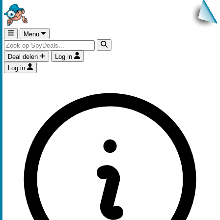
Menu
Deal delen
Log in
Log in