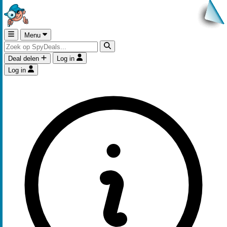
Menu
Deal delen
Log in
Log in