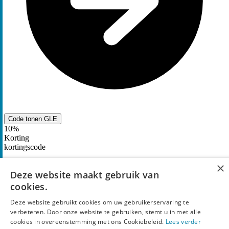
Code tonen
GLE
10%
Korting
kortingscode
×
kortingscode Durexshop voor
10% korting
via de
Deze website maakt gebruik van
nieuwsbrief
cookies.
50
keer gebruikt
Deze website gebruikt cookies om uw gebruikerservaring te
verbeteren. Door onze website te gebruiken, stemt u in met alle
cookies in overeenstemming met ons Cookiebeleid.
Lees verder