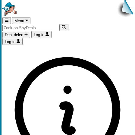
Menu
Deal delen
Log in
Log in