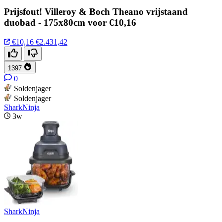
Prijsfout! Villeroy & Boch Theano vrijstaand
duobad - 175x80cm voor €10,16
€10,16
€2.431,42
1397
0
Soldenjager
Soldenjager
SharkNinja
3w
SharkNinja