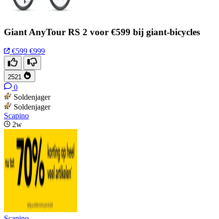
Giant AnyTour RS 2 voor €599 bij giant-bicycles
€599
€999
2521
0
Soldenjager
Soldenjager
Scapino
2w
Scapino