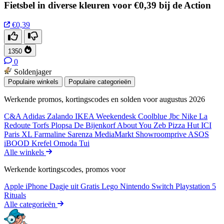
Fietsbel in diverse kleuren voor €0,39 bij de Action
€0,39
1350
0
Soldenjager
Populaire winkels
Populaire categorieën
Werkende promos, kortingscodes en solden voor augustus 2026
C&A
Adidas
Zalando
IKEA
Weekendesk
Coolblue
Jbc
Nike
La
Redoute
Torfs
Plopsa
De Bijenkorf
About You
Zeb
Pizza Hut
ICI
Paris XL
Farmaline
Sarenza
MediaMarkt
Showroomprive
ASOS
iBOOD
Krefel
Omoda
Tui
Alle winkels
Werkende kortingscodes, promos voor
Apple iPhone
Dagje uit
Gratis
Lego
Nintendo Switch
Playstation 5
Rituals
Alle categorieën