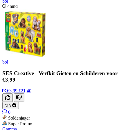
bol
4mnd
bol
SES Creative - Verfkit Gieten en Schilderen voor
€3,99
€3,99
€21,40
513
0
Soldenjager
Super Promo
Gamma