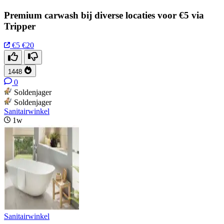
Premium carwash bij diverse locaties voor €5 via
Tripper
€5
€20
1448
0
Soldenjager
Soldenjager
Sanitairwinkel
1w
Sanitairwinkel