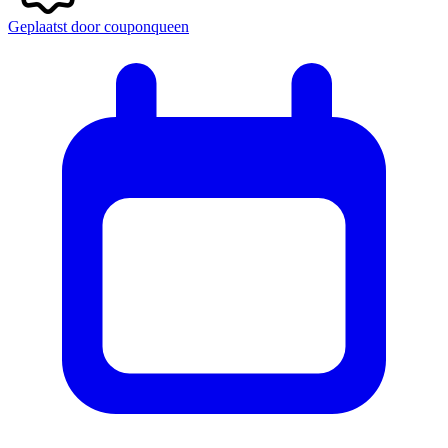
Geplaatst door
couponqueen