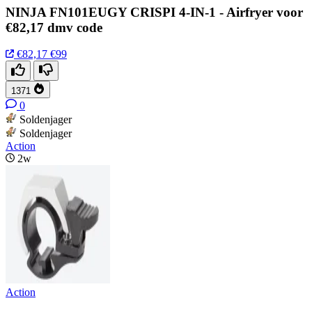
NINJA FN101EUGY CRISPI 4-IN-1 - Airfryer voor
€82,17 dmv code
€82,17
€99
1371
0
Soldenjager
Soldenjager
Action
2w
Action