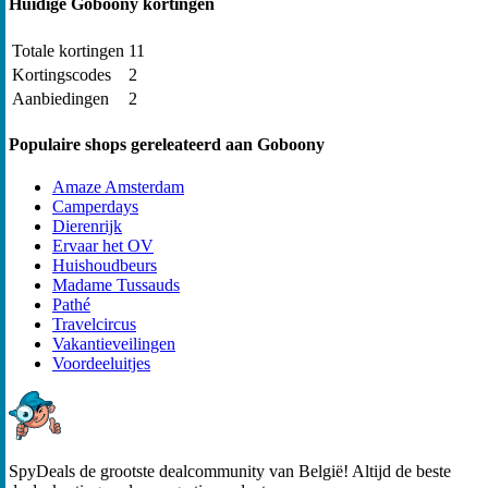
Huidige Goboony kortingen
Totale kortingen
11
Kortingscodes
2
Aanbiedingen
2
Populaire shops gereleateerd aan Goboony
Amaze Amsterdam
Camperdays
Dierenrijk
Ervaar het OV
Huishoudbeurs
Madame Tussauds
Pathé
Travelcircus
Vakantieveilingen
Voordeeluitjes
SpyDeals de grootste dealcommunity van België! Altijd de beste