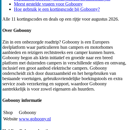
Meest gestelde vragen voor Goboony
Hoe gebruik je een kortingscode bij Goboony?
Alle 11 kortingscodes en deals op een rijtje voor augustus 2026.
Over Goboony
Zin in een onbezorgde roadtrip? Goboony is een Europees
deelplatform waar particulieren hun campers en motorhomes
aanbieden en reizigers rechtstreeks een camper kunnen huren.
Goboony begon als klein initiatief en groeide naar een breed
platform met duizenden campers in verschillende stijlen en omvang,
inclusief een groot aanbod elektrische campers. Goboony
onderscheidt zich door duurzaamheid en het hergebruiken van
bestaande voertuigen, gebruiksvriendelijke boekingstools en extra
service zoals verzekering en support, waardoor Goboony
aantrekkelijk is voor zowel eigenaren als huurders.
Goboony informatie
Shop
Goboony
Website
www.goboony.nl