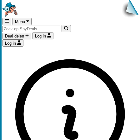
Menu
Deal delen
Log in
Log in