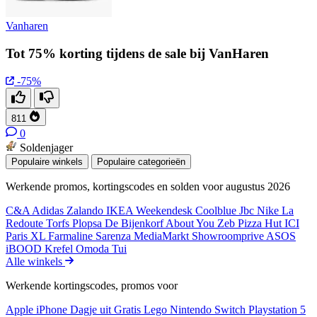
Vanharen
Tot 75% korting tijdens de sale bij VanHaren
-75%
811
0
Soldenjager
Populaire winkels
Populaire categorieën
Werkende promos, kortingscodes en solden voor augustus 2026
C&A
Adidas
Zalando
IKEA
Weekendesk
Coolblue
Jbc
Nike
La
Redoute
Torfs
Plopsa
De Bijenkorf
About You
Zeb
Pizza Hut
ICI
Paris XL
Farmaline
Sarenza
MediaMarkt
Showroomprive
ASOS
iBOOD
Krefel
Omoda
Tui
Alle winkels
Werkende kortingscodes, promos voor
Apple iPhone
Dagje uit
Gratis
Lego
Nintendo Switch
Playstation 5