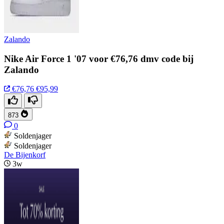
Zalando
Nike Air Force 1 '07 voor €76,76 dmv code bij
Zalando
€76,76
€95,99
873
0
Soldenjager
Soldenjager
De Bijenkorf
3w