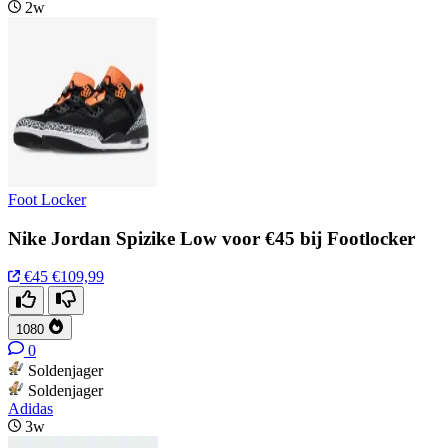
2w
Foot Locker
Nike Jordan Spizike Low voor €45 bij Footlocker
€45
€109,99
1080
0
Soldenjager
Soldenjager
Adidas
3w