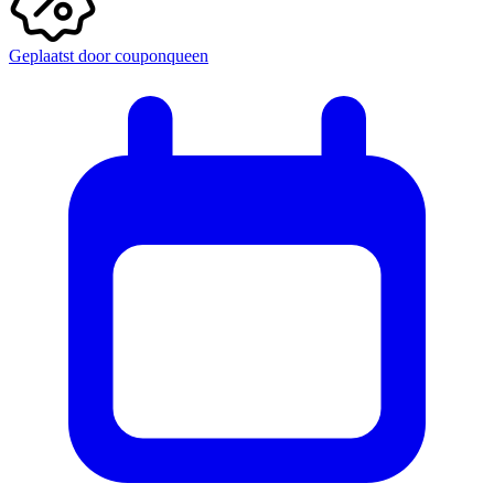
Geplaatst door
couponqueen