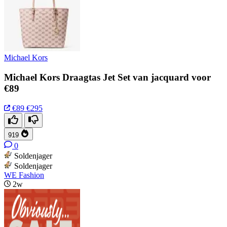
Michael Kors
Michael Kors Draagtas Jet Set van jacquard voor
€89
€89
€295
919
0
Soldenjager
Soldenjager
WE Fashion
2w